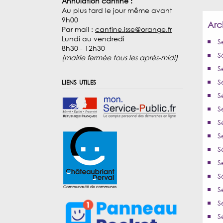
Annulation cantine :
Au plus tard le jour même avant
9h00
Arc
Par mail :
cantine.isse@orange.fr
Lundi au vendredi
S
8h30 - 12h30
S
(mairie fermée tous les après-midi)
S
liens utiles
S
S
S
S
S
S
S
S
S
S
S