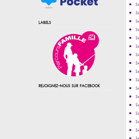
S
S
S
labels
S
S
S
S
S
S
S
rejoignez-nous sur facebook
S
S
S
S
S
S
S