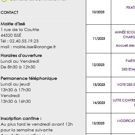
FIXA
contact
10/2023
Mairie d'Issé
1 rue de la Coutrie
ANNÉE SCOL
44520 ISSÉ
CHARGE
11/2023
Tél : 02.40.55.19.23
Accueil des
mail : mairie.isse@orange.fr
Horaires d'ouverture
Lundi au Vendredi
PART
12/2023
De 8h30 à 12h30
DES ETA
Permanence téléphonique
Lundi au jeudi
13/2023
VOTE DES 
13h30 à 17h30
Vendredi
LUTTE CONTRE
13h30 à 16h30
14/2023
Inscription cantine :
MODIFICAT
15/2023
Au plus tard le vendredi avant 12h
pour la semaine suivante