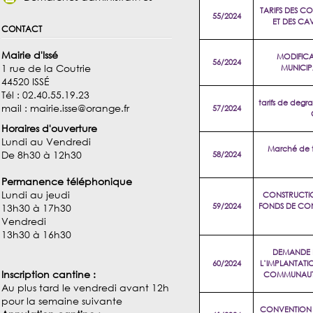
TARIFS DES C
55/2024
ET DES CA
contact
Mairie d'Issé
MODIFICA
56/2024
1 rue de la Coutrie
MUNICIP
44520 ISSÉ
Tél : 02.40.55.19.23
tarifs de degr
mail : mairie.isse@orange.fr
57/2024
Horaires d'ouverture
Lundi au Vendredi
Marché de t
De 8h30 à 12h30
58/2024
Permanence téléphonique
Lundi au jeudi
CONSTRUCTIO
59/2024
FONDS DE CO
13h30 à 17h30
Vendredi
13h30 à 16h30
DEMANDE 
60/2024
L’IMPLANTATIO
Inscription cantine :
COMMUNAUTE
Au plus tard le vendredi avant 12h
pour la semaine suivante
CONVENTION 