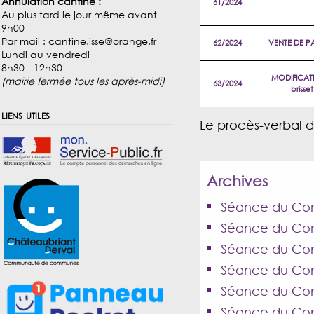
Annulation cantine :
61/2024
Au plus tard le jour même avant
9h00
Par mail :
cantine.isse@orange.fr
62/2024
VENTE DE P
Lundi au vendredi
8h30 - 12h30
MODIFICATI
(mairie fermée tous les après-midi)
63/2024
brisse
liens utiles
Le procès-verbal d
Archives
Séance du Conse
Séance du Cons
Séance du Cons
Séance du Cons
Séance du Cons
Séance du Cons