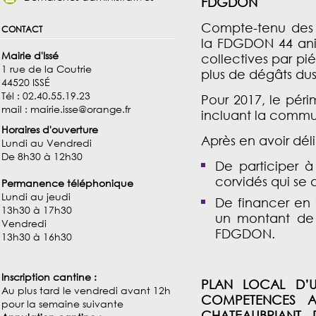
FDGDON
Compte-tenu des 
contact
la FDGDON 44 ani
Mairie d'Issé
collectives par pi
1 rue de la Coutrie
plus de dégâts dus
44520 ISSÉ
Tél : 02.40.55.19.23
Pour 2017, le pér
mail : mairie.isse@orange.fr
incluant la commu
Horaires d'ouverture
Après en avoir dél
Lundi au Vendredi
De 8h30 à 12h30
De participer 
corvidés qui se 
Permanence téléphonique
Lundi au jeudi
De financer en i
13h30 à 17h30
un montant de 
Vendredi
FDGDON.
13h30 à 16h30
Inscription cantine :
PLAN LOCAL D’U
Au plus tard le vendredi avant 12h
COMPETENCES 
pour la semaine suivante
CHATEAUBRIANT -