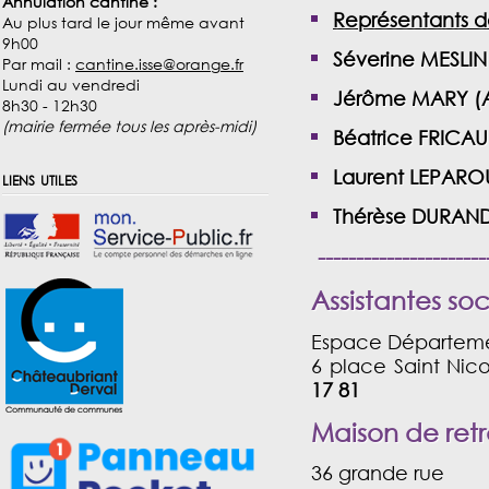
Annulation cantine :
Représentants de
Au plus tard le jour même avant
9h00
Séverine MESLIN
Par mail :
cantine.isse@orange.fr
Lundi au vendredi
Jérôme MARY
(
8h30 - 12h30
(mairie fermée tous les après-midi)
Béatrice FRICA
Laurent LEPARO
liens utiles
Thérèse DURAN
-----------------------
Assistantes soc
Espace Départemen
6 place Saint Nic
17 81
Maison de retr
36 grande rue