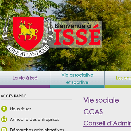
Vie associative
La vie à Issé
Les ent
et sportive
accès rapide
Vie sociale
Nous situer
CCAS
Annuaire des entreprises
Conseil d’Admin
Démarches administratives