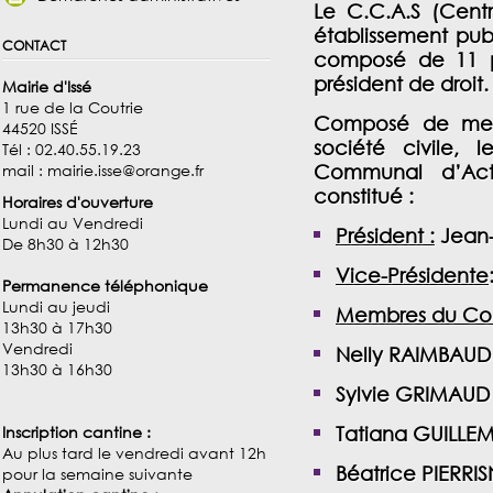
Le C.C.A.S (Cent
établissement pub
contact
composé de 11 p
président de droit.
Mairie d'Issé
1 rue de la Coutrie
Composé de memb
44520 ISSÉ
société civile, 
Tél : 02.40.55.19.23
mail : mairie.isse@orange.fr
Communal d’Acti
constitué :
Horaires d'ouverture
Lundi au Vendredi
Président
:
Jean
De 8h30 à 12h30
Vice-Présidente
Permanence téléphonique
Lundi au jeudi
Membres du Cons
13h30 à 17h30
Vendredi
Nelly RAIMBAUD
13h30 à 16h30
Sylvie GRIMAUD
Inscription cantine :
Tatiana GUILLE
Au plus tard le vendredi avant 12h
Béatrice PIERRI
pour la semaine suivante